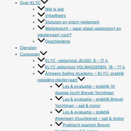
Over KLYC
Wie is wie
Vrijwilligers
Statuten en intern reglement
Waterkracht – waar staan watersport en
pleziervaart voor?
Geschiedenis
Diensten
Cursussen
KLYC -zeilschool JEUGD, 8 – 17 jr.
KLYC zeilschool VOLWASSENEN, 18 – ?? jr.
Antwerp Sailing Academy – KLYC: praktijk
opleiding pleziervaart
Les & evaluatie – praktijk 10
daagse tocht Brevet Yachtman
Les & evaluatie – praktijk Brevet
Yachtman – sail & motor
Les & evaluatie – praktijk
Algemeen Stuurbrevet – sail & motor
Praktisch examen Brevet