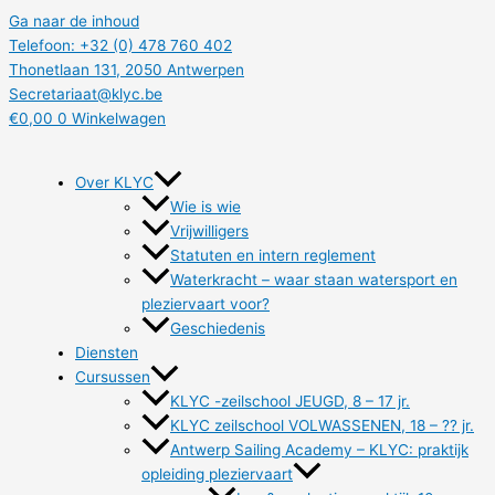
Ga naar de inhoud
Telefoon: +32 (0) 478 760 402
Thonetlaan 131, 2050 Antwerpen
Secretariaat@klyc.be
€
0,00
0
Winkelwagen
Over KLYC
Wie is wie
Vrijwilligers
Statuten en intern reglement
Waterkracht – waar staan watersport en
pleziervaart voor?
Geschiedenis
Diensten
Cursussen
KLYC -zeilschool JEUGD, 8 – 17 jr.
KLYC zeilschool VOLWASSENEN, 18 – ?? jr.
Antwerp Sailing Academy – KLYC: praktijk
opleiding pleziervaart