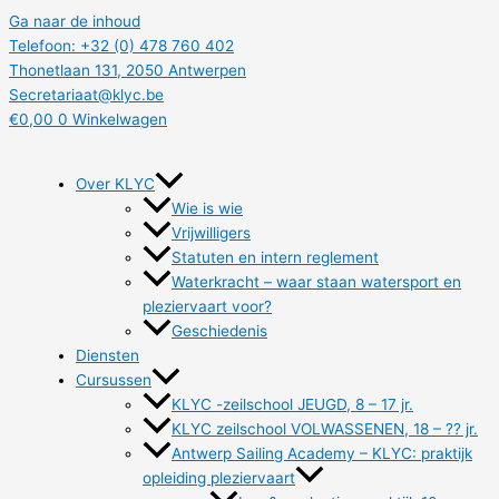
Ga naar de inhoud
Telefoon: +32 (0) 478 760 402
Thonetlaan 131, 2050 Antwerpen
Secretariaat@klyc.be
€
0,00
0
Winkelwagen
Over KLYC
Wie is wie
Vrijwilligers
Statuten en intern reglement
Waterkracht – waar staan watersport en
pleziervaart voor?
Geschiedenis
Diensten
Cursussen
KLYC -zeilschool JEUGD, 8 – 17 jr.
KLYC zeilschool VOLWASSENEN, 18 – ?? jr.
Antwerp Sailing Academy – KLYC: praktijk
opleiding pleziervaart