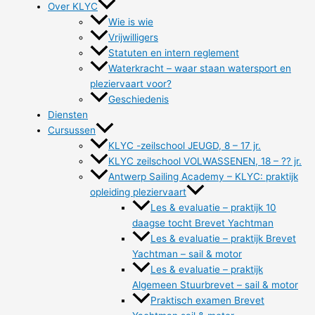
Over KLYC
Wie is wie
Vrijwilligers
Statuten en intern reglement
Waterkracht – waar staan watersport en
pleziervaart voor?
Geschiedenis
Diensten
Cursussen
KLYC -zeilschool JEUGD, 8 – 17 jr.
KLYC zeilschool VOLWASSENEN, 18 – ?? jr.
Antwerp Sailing Academy – KLYC: praktijk
opleiding pleziervaart
Les & evaluatie – praktijk 10
daagse tocht Brevet Yachtman
Les & evaluatie – praktijk Brevet
Yachtman – sail & motor
Les & evaluatie – praktijk
Algemeen Stuurbrevet – sail & motor
Praktisch examen Brevet